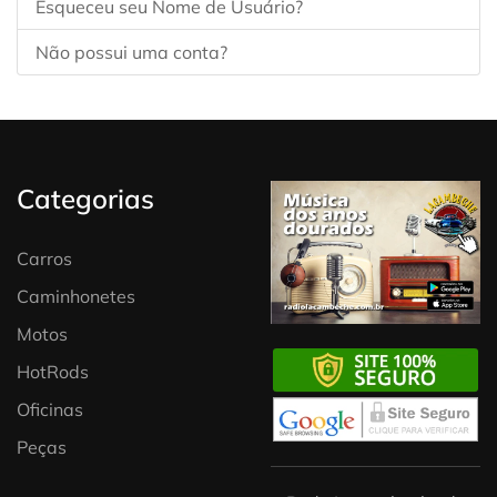
Esqueceu seu Nome de Usuário?
Não possui uma conta?
Categorias
Carros
Caminhonetes
Motos
HotRods
Oficinas
Peças