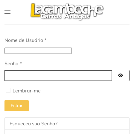
Skip to main content
Nome de Usuário
*
Senha
*
Mostra
Lembrar-me
Entrar
Esqueceu sua Senha?