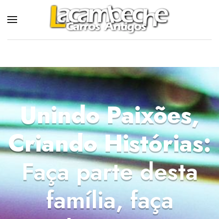
Skip to main content
Unindo Paixões,
Criando Histórias:
Faça parte desta
família, faça