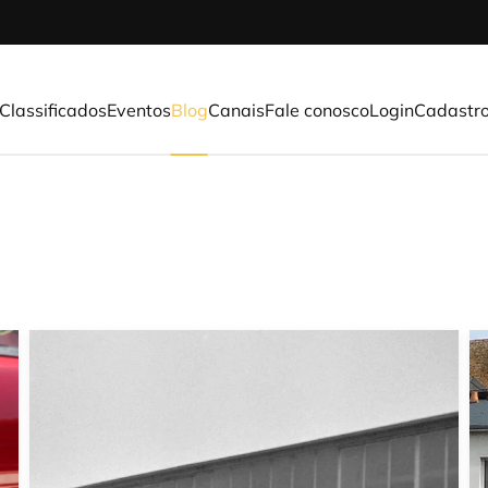
Classificados
Eventos
Blog
Canais
Fale conosco
Login
Cadastr