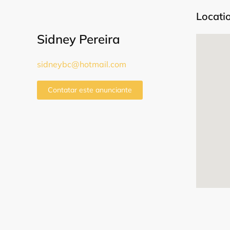
Locati
Sidney Pereira
sidneybc@hotmail.com
Contatar este anunciante