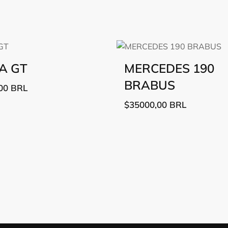
A GT
MERCEDES 190
BRABUS
00
BRL
$
35000,00
BRL