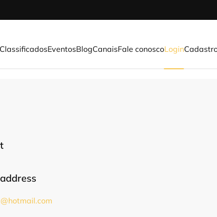
Classificados
Eventos
Blog
Canais
Fale conosco
Login
Cadastr
t
 address
c@hotmail.com